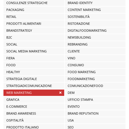
CONSULENZE STRATEGICHE
BRAND IDENTITY
PACKAGING
CONTENT MARKETING
RETAIL
SOSTENIBILITÀ
PRODOTTI ALIMENTARI
RISTORAZIONE
BRANDSTRATEGY
DIGITALFOODMARKETING
B2C
NEWSBUILDING
SOCIAL
REBRANDING
SOCIAL MEDIA MARKETING
CLIENTE
FIERA
VINO
FOOD
CONSUMO
HEALTHY
FOOD MARKETING
STRATEGIA DIGITALE
FOODMARKETING
STRATEGIADICOMUNICAZIONE
COMUNICAZIONEFOOD
WEB MARKETING
DEM
GRAFICA
UFFICIO STAMPA
E-COMMERCE
EVENTO
BRAND AWARENESS
BRAND REPUTATION
OSPITALITÀ
USA
PRODOTTO ITALIANO
SEO