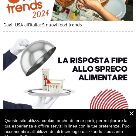
Dagli USA all’Italia: 5 nuovi food trends
×
Il “Rimpiattino” contro lo spreco alimentare
Questo sito utilizza cookie, anche di terze parti, per migliorare la
tua esperienza e offrire servizi in linea con le tue preferenze. Puoi
acconsentire all’utilizzo di tali tecnologie utilizzando il pulsante