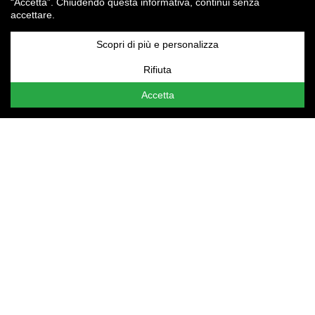
“Accetta”. Chiudendo questa informativa, continui senza
accettare.
Scopri di più e personalizza
Rifiuta
Accetta
Ristorazione, attraente per i clienti ma anche per... gli
investitori!
Attenzione:
le tue
Impostazioni cookie
non consentono la
visualizzazione del contenuto qui presente. Assicurati di
aver accettato i cookie per il "Miglioramento
dell'esperienza".