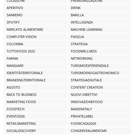
COLAZIONE
PREMIUMIZZAZIONE
APERITIVO
DRINK
SANREMO
BARILLA
SPOTIFY
INTELLIGENZA
MERCATO ALIMENTARE
MACHINE LEARNING
COMPUTER VISION
PASQUA
COLOMBA
STRATEGIA
TUTTOFOOD 2025
FOODWELLNESS
FARINA
NETWORKING
MANGIARE
TURISMOESPERIENZIALE
IDENTITÀTERRITORIALE
TURISMOENOGASTRONOMICO
BRANDINGTERRITORIALE
STRATEGIADIGITALE
AGOSTO
CONTENT CREATION
BACK TO BUSINESS
NUOVI OBIETTIVI
MARKETING FOOD
INNOVAZIONEFOOD
FOODTECH
MADEINITALY
EVENTI2026
PRIVATELABEL
RETAILMARKETING
FUORICASA2026
SOCIALDISCOVERY
CONSERVEALIMENTARI