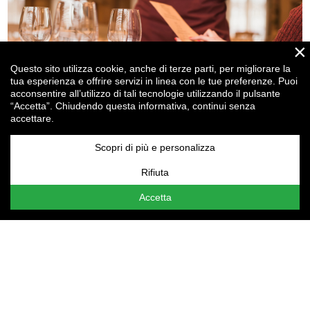
×
Questo sito utilizza cookie, anche di terze parti, per migliorare la
tua esperienza e offrire servizi in linea con le tue preferenze. Puoi
acconsentire all’utilizzo di tali tecnologie utilizzando il pulsante
“Accetta”. Chiudendo questa informativa, continui senza
accettare.
Ristorazione, attraente per i clienti ma anche per... gli
investitori!
Scopri di più e personalizza
Rifiuta
Attenzione:
le tue
Impostazioni cookie
non consentono la
visualizzazione del contenuto qui presente. Assicurati di
Accetta
aver accettato i cookie per il "Miglioramento
dell'esperienza".
t.
+39 0523 364107
f. +39 0523 552343
email
info@drgcomunicazione.it