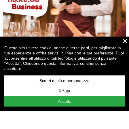
×
Questo sito utilizza cookie, anche di terze parti, per migliorare la
tua esperienza e offrire servizi in linea con le tue preferenze. Puoi
acconsentire all’utilizzo di tali tecnologie utilizzando il pulsante
“Accetta”. Chiudendo questa informativa, continui senza
accettare.
Ristorazione, attraente per i clienti ma anche per... gli
investitori!
Scopri di più e personalizza
Rifiuta
Attenzione:
le tue
Impostazioni cookie
non consentono la
visualizzazione del contenuto qui presente. Assicurati di
Accetta
aver accettato i cookie per il "Miglioramento
dell'esperienza".