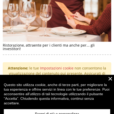
Ristorazione, attraente per i clienti ma anche per... gli
investitori!
Attenzione:
le tue
Impostazioni cookie
non consentono la
visualizzazione del contenuto qui presente. Assicurati di
×
aver accettato i cookie per il "Miglioramento
dell'esperienza".
Questo sito utilizza cookie, anche di terze parti, per migliorare la
tua esperienza e offrire servizi in linea con le tue preferenze. Puoi
acconsentire all’utilizzo di tali tecnologie utilizzando il pulsante
“Accetta”. Chiudendo questa informativa, continui senza
t.
+39 0523 364107
accettare.
f. +39 0523 552343
email
info@drgcomunicazione.it
Scopri di più e personalizza