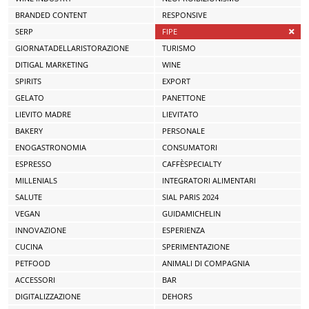
BRANDED CONTENT
RESPONSIVE
SERP
FIPE
GIORNATADELLARISTORAZIONE
TURISMO
DITIGAL MARKETING
WINE
SPIRITS
EXPORT
GELATO
PANETTONE
LIEVITO MADRE
LIEVITATO
BAKERY
PERSONALE
ENOGASTRONOMIA
CONSUMATORI
ESPRESSO
CAFFÈSPECIALTY
MILLENIALS
INTEGRATORI ALIMENTARI
SALUTE
SIAL PARIS 2024
VEGAN
GUIDAMICHELIN
INNOVAZIONE
ESPERIENZA
CUCINA
SPERIMENTAZIONE
PETFOOD
ANIMALI DI COMPAGNIA
ACCESSORI
BAR
DIGITALIZZAZIONE
DEHORS