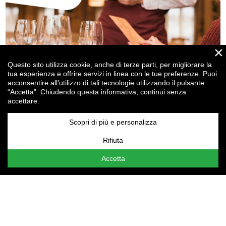
×
Questo sito utilizza cookie, anche di terze parti, per migliorare la
tua esperienza e offrire servizi in linea con le tue preferenze. Puoi
acconsentire all’utilizzo di tali tecnologie utilizzando il pulsante
“Accetta”. Chiudendo questa informativa, continui senza
accettare.
Ristorazione, attraente per i clienti ma anche per... gli
investitori!
Scopri di più e personalizza
Rifiuta
Attenzione:
le tue
Impostazioni cookie
non consentono la
visualizzazione del contenuto qui presente. Assicurati di
Accetta
aver accettato i cookie per il "Miglioramento
dell'esperienza".
t.
+39 0523 364107
f. +39 0523 552343