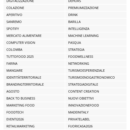
DIGITALIZZAZIONE
DEHORS
COLAZIONE
PREMIUMIZZAZIONE
APERITIVO
DRINK
SANREMO
BARILLA
SPOTIFY
INTELLIGENZA
MERCATO ALIMENTARE
MACHINE LEARNING
COMPUTER VISION
PASQUA
COLOMBA
STRATEGIA
TUTTOFOOD 2025
FOODWELLNESS
FARINA
NETWORKING
MANGIARE
TURISMOESPERIENZIALE
IDENTITÀTERRITORIALE
TURISMOENOGASTRONOMICO
BRANDINGTERRITORIALE
STRATEGIADIGITALE
AGOSTO
CONTENT CREATION
BACK TO BUSINESS
NUOVI OBIETTIVI
MARKETING FOOD
INNOVAZIONEFOOD
FOODTECH
MADEINITALY
EVENTI2026
PRIVATELABEL
RETAILMARKETING
FUORICASA2026