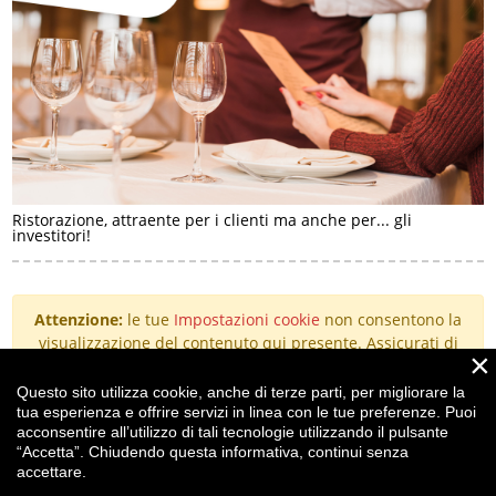
Ristorazione, attraente per i clienti ma anche per... gli
investitori!
Attenzione:
le tue
Impostazioni cookie
non consentono la
visualizzazione del contenuto qui presente. Assicurati di
×
aver accettato i cookie per il "Miglioramento
dell'esperienza".
Questo sito utilizza cookie, anche di terze parti, per migliorare la
tua esperienza e offrire servizi in linea con le tue preferenze. Puoi
acconsentire all’utilizzo di tali tecnologie utilizzando il pulsante
“Accetta”. Chiudendo questa informativa, continui senza
t.
+39 0523 364107
accettare.
f. +39 0523 552343