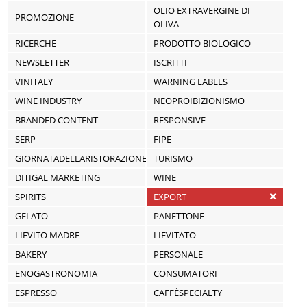
OLIO EXTRAVERGINE DI
PROMOZIONE
OLIVA
RICERCHE
PRODOTTO BIOLOGICO
NEWSLETTER
ISCRITTI
VINITALY
WARNING LABELS
WINE INDUSTRY
NEOPROIBIZIONISMO
BRANDED CONTENT
RESPONSIVE
SERP
FIPE
GIORNATADELLARISTORAZIONE
TURISMO
DITIGAL MARKETING
WINE
SPIRITS
EXPORT
GELATO
PANETTONE
LIEVITO MADRE
LIEVITATO
BAKERY
PERSONALE
ENOGASTRONOMIA
CONSUMATORI
ESPRESSO
CAFFÈSPECIALTY