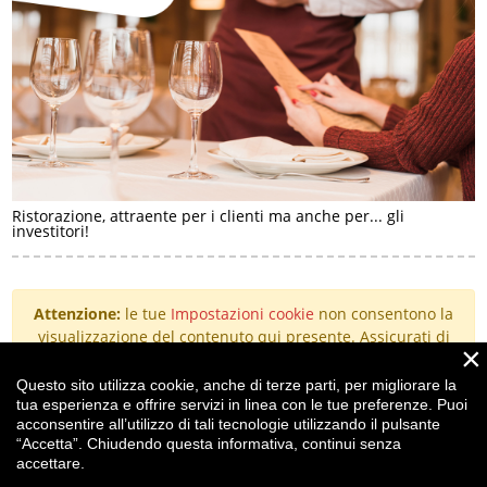
Ristorazione, attraente per i clienti ma anche per... gli
investitori!
Attenzione:
le tue
Impostazioni cookie
non consentono la
visualizzazione del contenuto qui presente. Assicurati di
×
aver accettato i cookie per il "Miglioramento
dell'esperienza".
Questo sito utilizza cookie, anche di terze parti, per migliorare la
tua esperienza e offrire servizi in linea con le tue preferenze. Puoi
acconsentire all’utilizzo di tali tecnologie utilizzando il pulsante
“Accetta”. Chiudendo questa informativa, continui senza
t.
+39 0523 364107
accettare.
f. +39 0523 552343