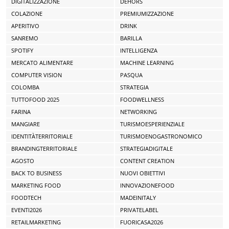
DIGITALIZZAZIONE
DEHORS
COLAZIONE
PREMIUMIZZAZIONE
APERITIVO
DRINK
SANREMO
BARILLA
SPOTIFY
INTELLIGENZA
MERCATO ALIMENTARE
MACHINE LEARNING
COMPUTER VISION
PASQUA
COLOMBA
STRATEGIA
TUTTOFOOD 2025
FOODWELLNESS
FARINA
NETWORKING
MANGIARE
TURISMOESPERIENZIALE
IDENTITÀTERRITORIALE
TURISMOENOGASTRONOMICO
BRANDINGTERRITORIALE
STRATEGIADIGITALE
AGOSTO
CONTENT CREATION
BACK TO BUSINESS
NUOVI OBIETTIVI
MARKETING FOOD
INNOVAZIONEFOOD
FOODTECH
MADEINITALY
EVENTI2026
PRIVATELABEL
RETAILMARKETING
FUORICASA2026