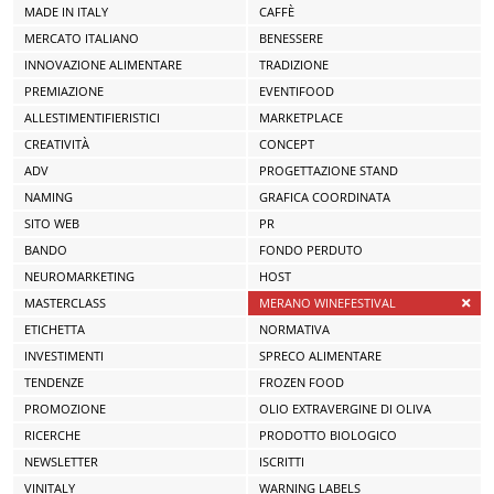
MADE IN ITALY
CAFFÈ
MERCATO ITALIANO
BENESSERE
INNOVAZIONE ALIMENTARE
TRADIZIONE
PREMIAZIONE
EVENTIFOOD
ALLESTIMENTIFIERISTICI
MARKETPLACE
CREATIVITÀ
CONCEPT
ADV
PROGETTAZIONE STAND
NAMING
GRAFICA COORDINATA
SITO WEB
PR
BANDO
FONDO PERDUTO
NEUROMARKETING
HOST
MASTERCLASS
MERANO WINEFESTIVAL
ETICHETTA
NORMATIVA
INVESTIMENTI
SPRECO ALIMENTARE
TENDENZE
FROZEN FOOD
PROMOZIONE
OLIO EXTRAVERGINE DI OLIVA
RICERCHE
PRODOTTO BIOLOGICO
NEWSLETTER
ISCRITTI
VINITALY
WARNING LABELS