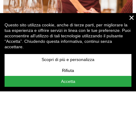
×
Questo sito utilizza cookie, anche di terze parti, per migliorare la
tua esperienza e offrire servizi in linea con le tue preferenze. Puoi
acconsentire all’utilizzo di tali tecnologie utilizzando il pulsante
“Accetta”. Chiudendo questa informativa, continui senza
accettare.
Ristorazione, attraente per i clienti ma anche per... gli
investitori!
Scopri di più e personalizza
Rifiuta
Attenzione:
le tue
Impostazioni cookie
non consentono la
visualizzazione del contenuto qui presente. Assicurati di
Accetta
aver accettato i cookie per il "Miglioramento
dell'esperienza".
t.
+39 0523 364107
f. +39 0523 552343
email
info@drgcomunicazione.it