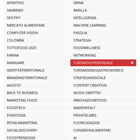
APERITIVO
DRINK
SANREMO
BARILLA
SPOTIFY
INTELLIGENZA
MERCATO ALIMENTARE
MACHINE LEARNING
COMPUTER VISION
PASQUA
COLOMBA
STRATEGIA
TUTTOFOOD 2025
FOODWELLNESS
FARINA
NETWORKING
MANGIARE
TURISMOESPERIENZIALE
IDENTITÀTERRITORIALE
TURISMOENOGASTRONOMICO
BRANDINGTERRITORIALE
STRATEGIADIGITALE
AGOSTO
CONTENT CREATION
BACK TO BUSINESS
NUOVI OBIETTIVI
MARKETING FOOD
INNOVAZIONEFOOD
FOODTECH
MADEINITALY
EVENTI2026
PRIVATELABEL
RETAILMARKETING
FUORICASA2026
SOCIALDISCOVERY
CONSERVEALIMENTARI
FOODTREND2026
AI