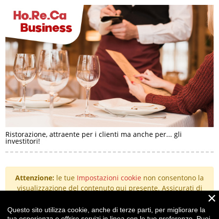
Ristorazione, attraente per i clienti ma anche per... gli
investitori!
Attenzione:
le tue
Impostazioni cookie
non consentono la
visualizzazione del contenuto qui presente. Assicurati di
×
aver accettato i cookie per il "Miglioramento
dell'esperienza".
Questo sito utilizza cookie, anche di terze parti, per migliorare la
tua esperienza e offrire servizi in linea con le tue preferenze. Puoi