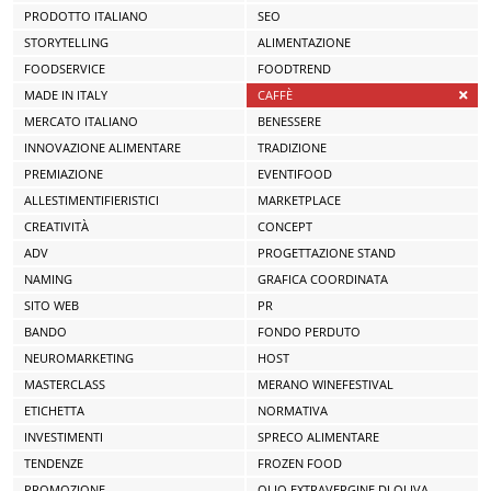
PRODOTTO ITALIANO
SEO
STORYTELLING
ALIMENTAZIONE
FOODSERVICE
FOODTREND
MADE IN ITALY
CAFFÈ
MERCATO ITALIANO
BENESSERE
INNOVAZIONE ALIMENTARE
TRADIZIONE
PREMIAZIONE
EVENTIFOOD
ALLESTIMENTIFIERISTICI
MARKETPLACE
CREATIVITÀ
CONCEPT
ADV
PROGETTAZIONE STAND
NAMING
GRAFICA COORDINATA
SITO WEB
PR
BANDO
FONDO PERDUTO
NEUROMARKETING
HOST
MASTERCLASS
MERANO WINEFESTIVAL
ETICHETTA
NORMATIVA
INVESTIMENTI
SPRECO ALIMENTARE
TENDENZE
FROZEN FOOD
PROMOZIONE
OLIO EXTRAVERGINE DI OLIVA