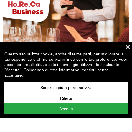
×
Questo sito utilizza cookie, anche di terze parti, per migliorare la
tua esperienza e offrire servizi in linea con le tue preferenze. Puoi
acconsentire all’utilizzo di tali tecnologie utilizzando il pulsante
“Accetta”. Chiudendo questa informativa, continui senza
accettare.
Ristorazione, attraente per i clienti ma anche per... gli
investitori!
Scopri di più e personalizza
Rifiuta
Attenzione:
le tue
Impostazioni cookie
non consentono la
visualizzazione del contenuto qui presente. Assicurati di
Accetta
aver accettato i cookie per il "Miglioramento
dell'esperienza".