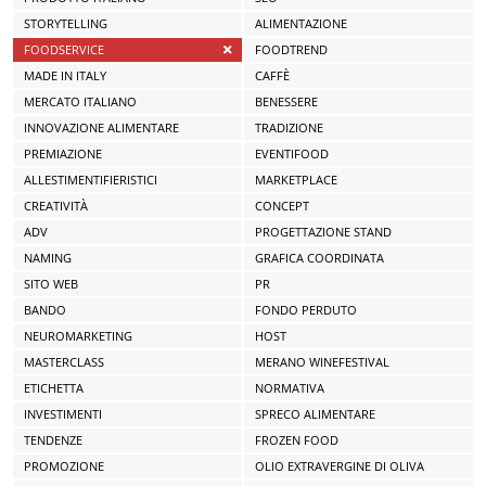
STORYTELLING
ALIMENTAZIONE
FOODSERVICE
FOODTREND
MADE IN ITALY
CAFFÈ
MERCATO ITALIANO
BENESSERE
INNOVAZIONE ALIMENTARE
TRADIZIONE
PREMIAZIONE
EVENTIFOOD
ALLESTIMENTIFIERISTICI
MARKETPLACE
CREATIVITÀ
CONCEPT
ADV
PROGETTAZIONE STAND
NAMING
GRAFICA COORDINATA
SITO WEB
PR
BANDO
FONDO PERDUTO
NEUROMARKETING
HOST
MASTERCLASS
MERANO WINEFESTIVAL
ETICHETTA
NORMATIVA
INVESTIMENTI
SPRECO ALIMENTARE
TENDENZE
FROZEN FOOD
PROMOZIONE
OLIO EXTRAVERGINE DI OLIVA