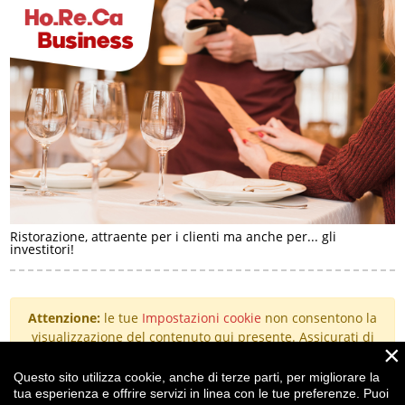
Ristorazione, attraente per i clienti ma anche per... gli
investitori!
Attenzione:
le tue
Impostazioni cookie
non consentono la
visualizzazione del contenuto qui presente. Assicurati di
×
aver accettato i cookie per il "Miglioramento
dell'esperienza".
Questo sito utilizza cookie, anche di terze parti, per migliorare la
tua esperienza e offrire servizi in linea con le tue preferenze. Puoi