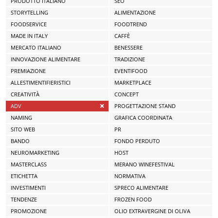
PRODOTTO ITALIANO
SEO
STORYTELLING
ALIMENTAZIONE
FOODSERVICE
FOODTREND
MADE IN ITALY
CAFFÈ
MERCATO ITALIANO
BENESSERE
INNOVAZIONE ALIMENTARE
TRADIZIONE
PREMIAZIONE
EVENTIFOOD
ALLESTIMENTIFIERISTICI
MARKETPLACE
CREATIVITÀ
CONCEPT
ADV
PROGETTAZIONE STAND
NAMING
GRAFICA COORDINATA
SITO WEB
PR
BANDO
FONDO PERDUTO
NEUROMARKETING
HOST
MASTERCLASS
MERANO WINEFESTIVAL
ETICHETTA
NORMATIVA
INVESTIMENTI
SPRECO ALIMENTARE
TENDENZE
FROZEN FOOD
PROMOZIONE
OLIO EXTRAVERGINE DI OLIVA