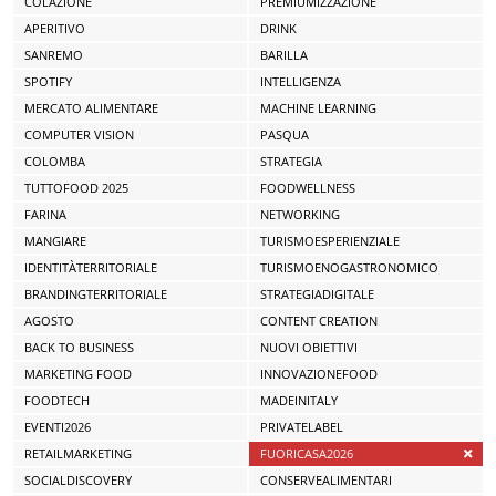
COLAZIONE
PREMIUMIZZAZIONE
APERITIVO
DRINK
SANREMO
BARILLA
SPOTIFY
INTELLIGENZA
MERCATO ALIMENTARE
MACHINE LEARNING
COMPUTER VISION
PASQUA
COLOMBA
STRATEGIA
TUTTOFOOD 2025
FOODWELLNESS
FARINA
NETWORKING
MANGIARE
TURISMOESPERIENZIALE
IDENTITÀTERRITORIALE
TURISMOENOGASTRONOMICO
BRANDINGTERRITORIALE
STRATEGIADIGITALE
AGOSTO
CONTENT CREATION
BACK TO BUSINESS
NUOVI OBIETTIVI
MARKETING FOOD
INNOVAZIONEFOOD
FOODTECH
MADEINITALY
EVENTI2026
PRIVATELABEL
RETAILMARKETING
FUORICASA2026
SOCIALDISCOVERY
CONSERVEALIMENTARI