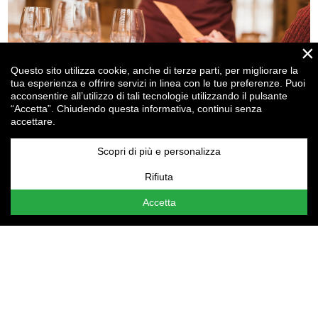
×
Questo sito utilizza cookie, anche di terze parti, per migliorare la
tua esperienza e offrire servizi in linea con le tue preferenze. Puoi
acconsentire all’utilizzo di tali tecnologie utilizzando il pulsante
“Accetta”. Chiudendo questa informativa, continui senza
accettare.
Ristorazione, attraente per i clienti ma anche per... gli
investitori!
Scopri di più e personalizza
Rifiuta
Attenzione:
le tue
Impostazioni cookie
non consentono la
visualizzazione del contenuto qui presente. Assicurati di
Accetta
aver accettato i cookie per il "Miglioramento
dell'esperienza".
t.
+39 0523 364107
f. +39 0523 552343
email
info@drgcomunicazione.it