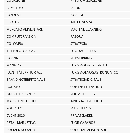
COLAZIONE
PREMIUMIZZAZIONE
APERITIVO
DRINK
SANREMO
BARILLA
SPOTIFY
INTELLIGENZA
MERCATO ALIMENTARE
MACHINE LEARNING
COMPUTER VISION
PASQUA
COLOMBA
STRATEGIA
TUTTOFOOD 2025
FOODWELLNESS
FARINA
NETWORKING
MANGIARE
TURISMOESPERIENZIALE
IDENTITÀTERRITORIALE
TURISMOENOGASTRONOMICO
BRANDINGTERRITORIALE
STRATEGIADIGITALE
AGOSTO
CONTENT CREATION
BACK TO BUSINESS
NUOVI OBIETTIVI
MARKETING FOOD
INNOVAZIONEFOOD
FOODTECH
MADEINITALY
EVENTI2026
PRIVATELABEL
RETAILMARKETING
FUORICASA2026
SOCIALDISCOVERY
CONSERVEALIMENTARI