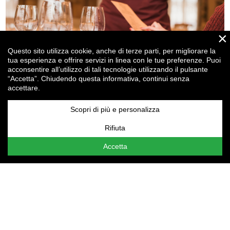
×
Questo sito utilizza cookie, anche di terze parti, per migliorare la
tua esperienza e offrire servizi in linea con le tue preferenze. Puoi
acconsentire all’utilizzo di tali tecnologie utilizzando il pulsante
“Accetta”. Chiudendo questa informativa, continui senza
accettare.
Ristorazione, attraente per i clienti ma anche per... gli
investitori!
Scopri di più e personalizza
Rifiuta
Attenzione:
le tue
Impostazioni cookie
non consentono la
visualizzazione del contenuto qui presente. Assicurati di
Accetta
aver accettato i cookie per il "Miglioramento
dell'esperienza".
t.
+39 0523 364107
f. +39 0523 552343
email
info@drgcomunicazione.it