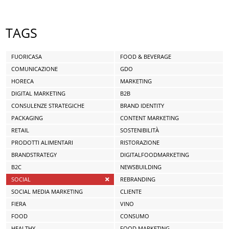
TAGS
FUORICASA
FOOD & BEVERAGE
COMUNICAZIONE
GDO
HORECA
MARKETING
DIGITAL MARKETING
B2B
CONSULENZE STRATEGICHE
BRAND IDENTITY
PACKAGING
CONTENT MARKETING
RETAIL
SOSTENIBILITÀ
PRODOTTI ALIMENTARI
RISTORAZIONE
BRANDSTRATEGY
DIGITALFOODMARKETING
B2C
NEWSBUILDING
SOCIAL
REBRANDING
SOCIAL MEDIA MARKETING
CLIENTE
FIERA
VINO
FOOD
CONSUMO
HEALTHY
FOOD MARKETING